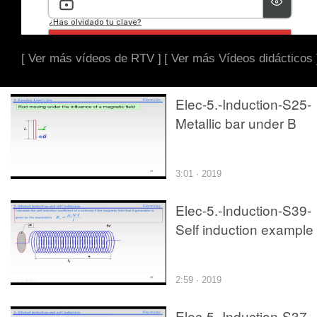
[ Ver más vídeos de RTV ]
[ Ver más Vídeos didácticos 
Elec-5.-Induction-S25-
Metallic bar under B
3:01 · 2019
Elec-5.-Induction-S39-
Self induction example
2:59 · 2019
Elec-5.-Induction-S37-