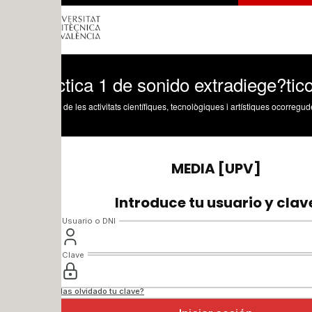
tica 1 de sonido extradiege?tico 2.4
 de les activitats científiques, tecnològiques i artístiques ocorregudes en els tres