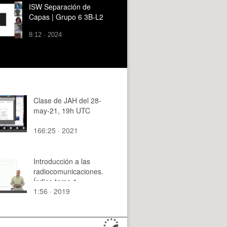
ISW Separación de
Capas | Grupo 6 3B-L2
8:12 · 2024
Clase de JAH del 28-
may-21, 19h UTC
166:25 · 2021
Introducción a las
radiocomunicaciones.
Índice tema 1
1:56 · 2019