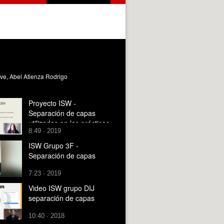
ve, Abel Atienza Rodrigo
Proyecto ISW -
Separación de capas
utilizadas en las prácticas
8:49 · 2019
- grupo 3C1
ISW Grupo 3F -
Separación de capas
7:23 · 2019
Video ISW grupo DIJ
separación de capas
10:40 · 2018