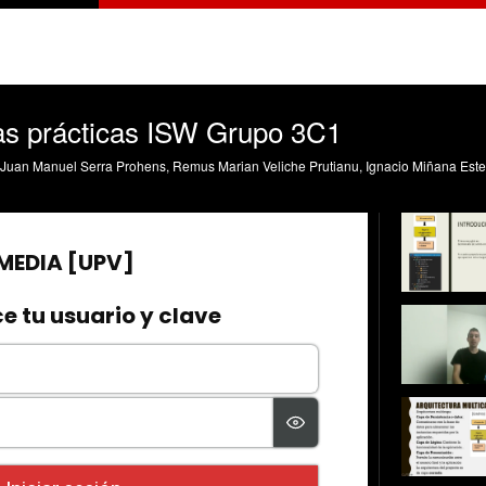
as prácticas ISW Grupo 3C1
 Juan Manuel Serra Prohens, Remus Marian Veliche Prutianu, Ignacio Miñana Este