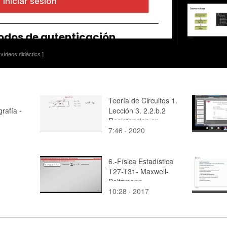
vídeos didàctics ]
Teoría de Circuitos 1.
rafía -
Lección 3. 2.2.b.2
Resistencias en
7:46 · 2020
paralelo, ejercicio 2
6.-Física Estadística
T27-T31- Maxwell-
Boltzmann
10:28 · 2017