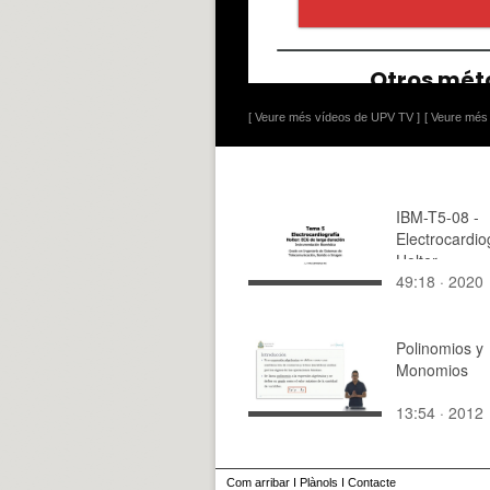
[ Veure més vídeos de UPV TV ]
[ Veure més 
IBM-T5-08 -
Electrocardiog
Holter
49:18 · 2020
Polinomios y
Monomios
13:54 · 2012
Com arribar
I
Plànols
I
Contacte