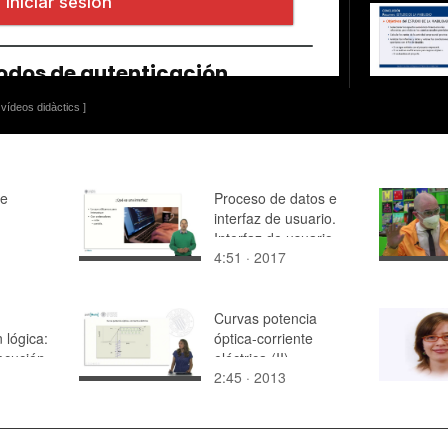
vídeos didàctics ]
de
Proceso de datos e
interfaz de usuario.
Interfaz de usuario
4:51 · 2017
Curvas potencia
 lógica:
óptica-corriente
ecución.
eléctrica (II)
2:45 · 2013
II)