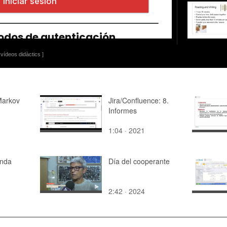
vídeos didàctics ]
Markov
Jira/Confluence: 8.
Informes
1:04 · 2021
onda
Día del cooperante
2:42 · 2024