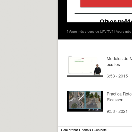
[ Veure més vídeos de UPV TV ]
[ Veure més 
Modelos de 
ocultos
6:53 · 2015
Practica Rot
Picassent
9:53 · 2021
Com arribar
I
Plànols
I
Contacte