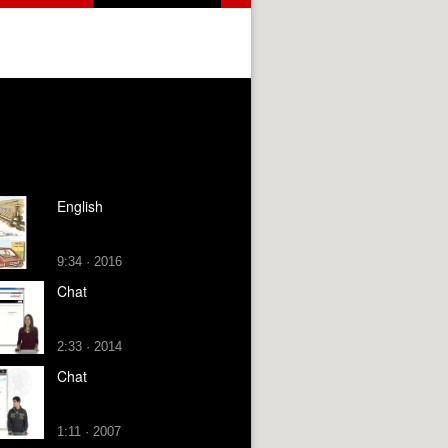
English
9:34 · 2016
Chat
2:33 · 2014
Chat
1:11 · 2007