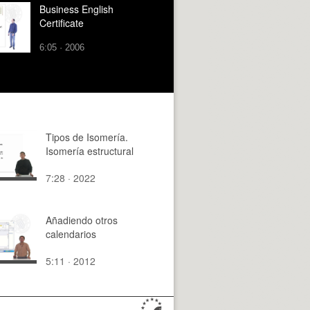
Business English
Certificate
6:05 · 2006
Tipos de Isomería.
Isomería estructural
7:28 · 2022
Añadiendo otros
calendarios
5:11 · 2012