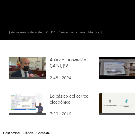
[ Veure més vídeos de UPV TV ]
[ Veure més vídeos didàctics ]
Aula de Innovación
CAF-UPV
2:48 · 2024
Lo básico del correo
electrónico
7:30 · 2012
Com arribar
I
Plànols
I
Contacte