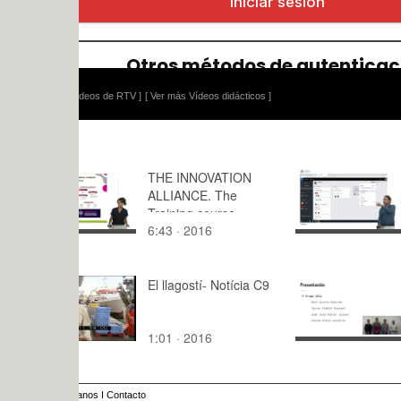
ídeos de RTV ]
[ Ver más Vídeos didácticos ]
THE INNOVATION
Filtrar tare
ALLIANCE. The
Training course
6:43 · 2016
2:21 · 201
El llagostí- Notícia C9
ISW - Co-e
Grupo 3CL2
Javier, Jua
1:01 · 2016
7:29 · 201
Vicent) - G
anos
I
Contacto