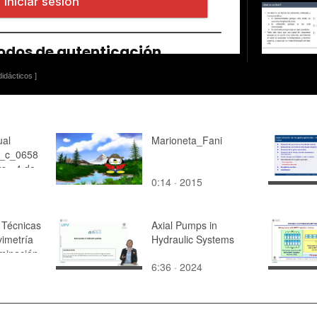
idácticos ]
ual
Marioneta_Fani
_c_0658
s - 4 de
0:14 · 2015
e Técnicas
Axial Pumps in
imetría
Hydraulic Systems
rminación
6:36 · 2024
de