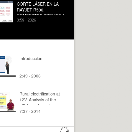
CORTE LÁSER EN LA
RAYJET R500.
CONCEPTOS PREVIOS I.
3:59 · 2026
Introducción
2:49 · 2006
Rural electrification at
12V. Analysis of the
efficiency in systems
7:37 · 2014
with MPPT regulators