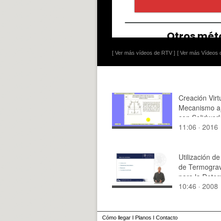
[ Ver más vídeos de RTV ]
[ Ver más Vídeos d
Creación Virt
Mecanismo a
con Solidwork
11:06 · 2016
4
Utilización d
de Termograv
para la Dete
10:46 · 2008
Cuantitativa 
Plastificantes
Cómo llegar
I
Planos
I
Contacto