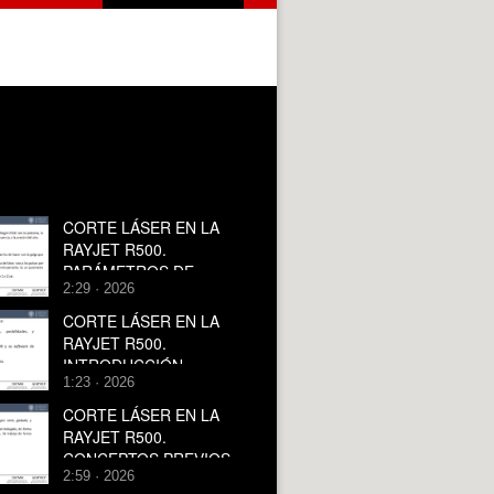
CORTE LÁSER EN LA
RAYJET R500.
PARÁMETROS DE
2:29 · 2026
CORTE.
CORTE LÁSER EN LA
RAYJET R500.
INTRODUCCIÓN.
1:23 · 2026
CORTE LÁSER EN LA
RAYJET R500.
CONCEPTOS PREVIOS
2:59 · 2026
II.