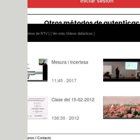
ídeos de RTV ]
[ Ver más Vídeos didácticos ]
Mesura i incertesa
Vivir y trab
Alemania 
11:45 · 2017
51:34 · 20
Clase del 15-02-2012
Spot public
Cebolla
136:30 · 2012
0:15 · 202
anos
I
Contacto