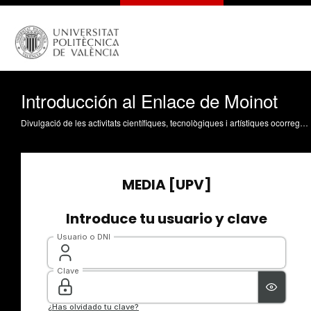
Introducción al Enlace de Moinot
Divulgació de les activitats científiques, tecnològiques i artístiques ocorregudes en els tres campus de la UPV