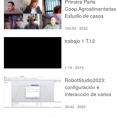
Primera Parte
Coop.Agroalimentarias 
Estudio de casos
104:50 · 2022
trabajo 1 T.I.2
1:19 · 2016
RobotStudio2023:
configuración e
interacción de varios
robots en aplicaciones
30:42 · 2023
cooperativas