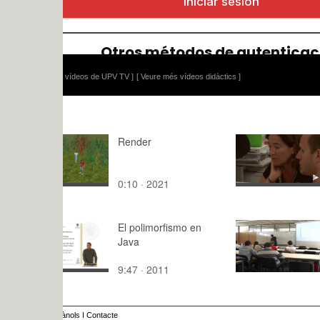
 vídeos de UPV TV ]
[ Veure més vídeos didàctics ]
Render
Rompiendo
0:10 · 2021
2:54 · 202
El polimorfismo en
18.10.13 M
Java
suelo3 - E
9:47 · 2011
58:34 · 20
ànols
I
Contacte