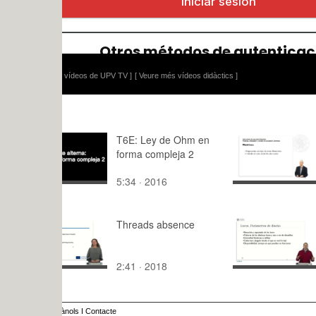
 vídeos de UPV TV ]
[ Veure més vídeos didàctics ]
T6E: Ley de Ohm en
Valor actua
forma compleja 2
perpetua, 
y variable 
5:34 · 2016
5:46 · 201
progresión 
Threads absence
Ingeniería
aeroportua
aeroportua
2:41 · 2018
4:13 · 201
ànols
I
Contacte