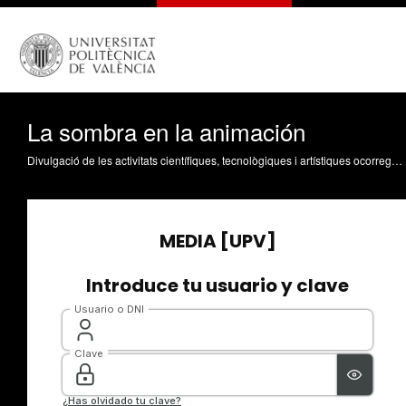
La sombra en la animación
Divulgació de les activitats científiques, tecnològiques i artístiques ocorregudes en els tres campus de la UPV