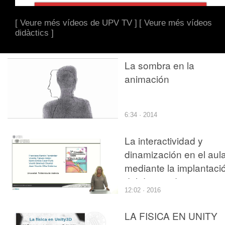
[ Veure més vídeos de UPV TV ]
[ Veure més vídeos
didàctics ]
La sombra en la
animación
6:34 · 2014
La interactividad y
dinamización en el aul
mediante la implantaci
del diseño de casos
12:02 · 2016
prácticos jurídicos
basados en series de
LA FISICA EN UNITY
animación.