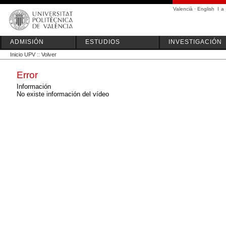
Valencià
·
English
I
a
ADMISIÓN
ESTUDIOS
INVESTIGACIÓN
Inicio UPV
::
Volver
Error
Información
No existe información del vídeo