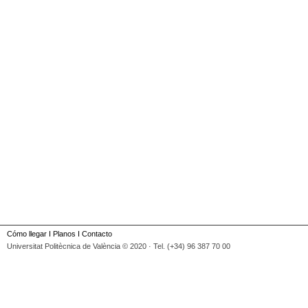
Cómo llegar
I
Planos
I
Contacto
Universitat Politècnica de València © 2020 · Tel. (+34) 96 387 70 00