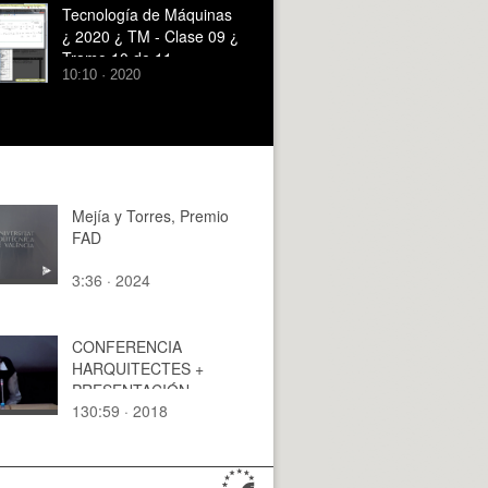
Tecnología de Máquinas
¿ 2020 ¿ TM - Clase 09 ¿
Tramo 10 de 11
10:10 · 2020
Mejía y Torres, Premio
FAD
3:36 · 2024
CONFERENCIA
HARQUITECTES +
PRESENTACIÓN
130:59 · 2018
CURSO CERÁMICO
HISPALYT