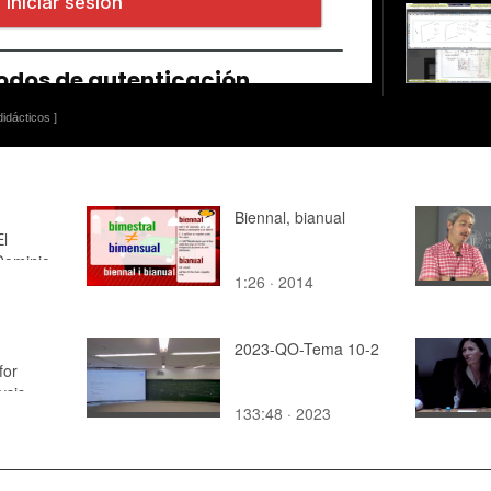
idácticos ]
Biennal, bianual
El
Dominio
1:26 · 2014
timo
2023-QO-Tema 10-2
for
ysis
133:48 · 2023