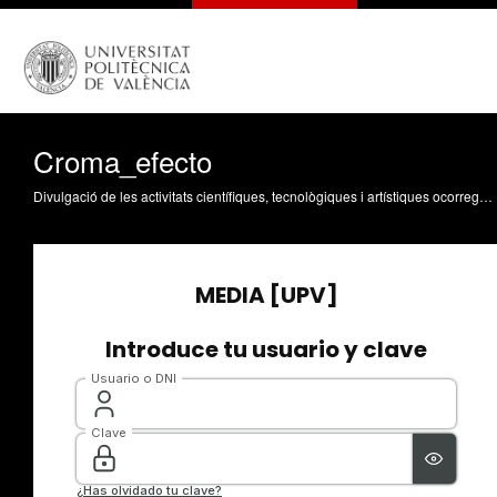
Croma_efecto
Divulgació de les activitats científiques, tecnològiques i artístiques ocorregudes en els tres campus de la UPV