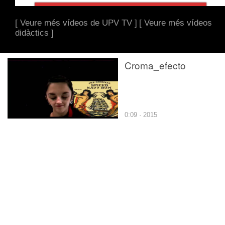
[ Veure més vídeos de UPV TV ]
[ Veure més vídeos
didàctics ]
Croma_efecto
0:09 · 2015