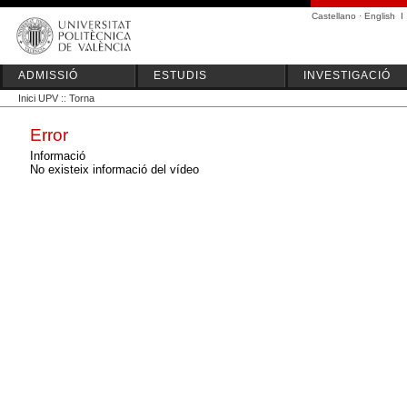
Castellano
·
English
I
ADMISSIÓ
ESTUDIS
INVESTIGACIÓ
Inici UPV
::
Torna
Error
Informació
No existeix informació del vídeo