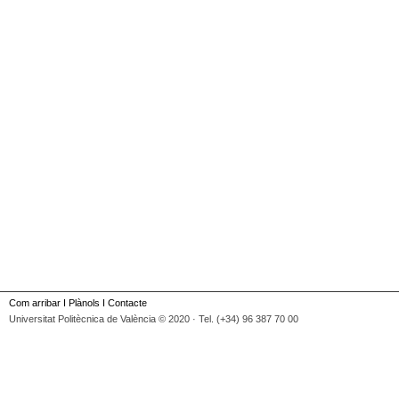
Com arribar
I
Plànols
I
Contacte
Universitat Politècnica de València © 2020 · Tel. (+34) 96 387 70 00