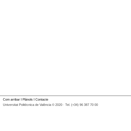
Com arribar
I
Plànols
I
Contacte
Universitat Politècnica de València © 2020 · Tel. (+34) 96 387 70 00