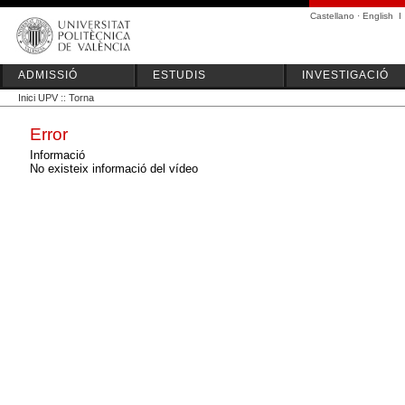
Castellano
·
English
I
ADMISSIÓ
ESTUDIS
INVESTIGACIÓ
Inici UPV
::
Torna
Error
Informació
No existeix informació del vídeo