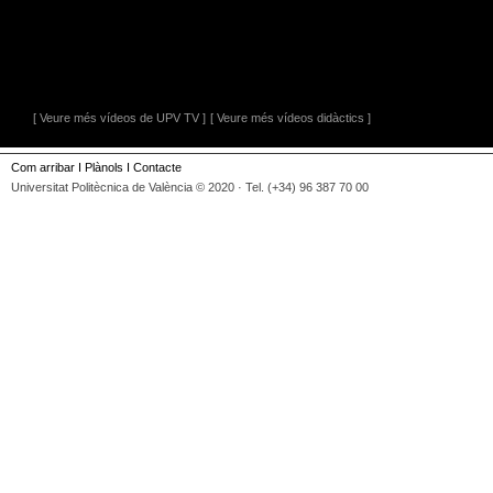
[ Veure més vídeos de UPV TV ]
[ Veure més vídeos didàctics ]
Com arribar
I
Plànols
I
Contacte
Universitat Politècnica de València © 2020 · Tel. (+34) 96 387 70 00