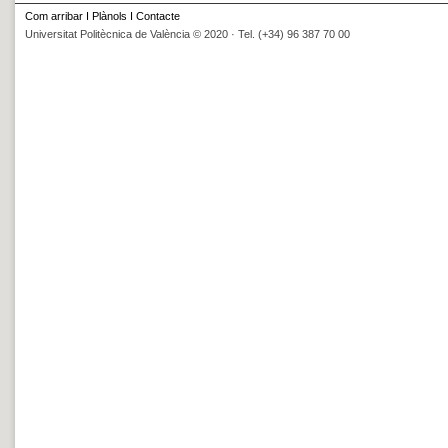
Com arribar
I
Plànols
I
Contacte
Universitat Politècnica de València © 2020 · Tel. (+34) 96 387 70 00