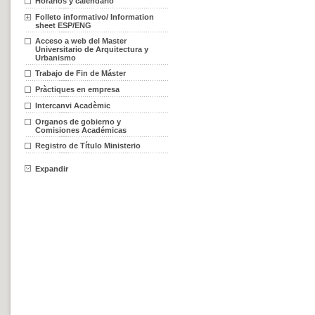
Horarios y calendario
Folleto informativo/ Information
sheet ESP/ENG
Acceso a web del Master
Universitario de Arquitectura y
Urbanismo
Trabajo de Fin de Máster
Pràctiques en empresa
Intercanvi Acadèmic
Organos de gobierno y
Comisiones Académicas
Registro de Título Ministerio
Expandir