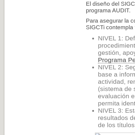
El diseño del SIGC
programa AUDIT.
Para asegurar la cor
SIGCTi contempla t
NIVEL 1: Def
procedimient
gestión, apo
Programa P
NIVEL 2: Seg
base a infor
actividad, r
(sistema de 
evaluación e
permita ident
NIVEL 3: Est
resultados d
de los título