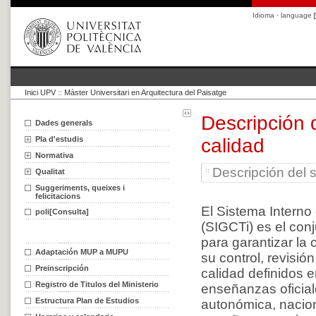
Idioma · language
Inici UPV
::
Màster Universitari en Arquitectura del Paisatge
Descripción 
Dades generals
Pla d'estudis
calidad
Normativa
Descripción del s
Qualitat
Suggeriments, queixes i
felicitacions
El Sistema Interno
poli[Consulta]
(SIGCTi) es el con
para garantizar la
Adaptación MUP a MUPU
su control, revisió
Preinscripción
calidad definidos e
Registro de Titulos del Ministerio
enseñanzas oficiale
Estructura Plan de Estudios
autonómica, nacion