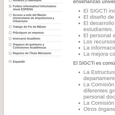
Horarios y calendario
enseñanzas univers
Folleto informativo/ Information
El SIGCTi in
sheet ESP/ENG
Acceso a web del Master
El diseño de 
Universitario de Arquitectura y
Urbanismo
El desarroll
Trabajo de Fin de Máster
estudiantes.
Pràctiques en empresa
El personal 
Intercanvi Acadèmic
Los recursos
Organos de gobierno y
La informaci
Comisiones Académicas
La mejora con
Registro de Título Ministerio
Expandir
El SIGCTi es común
La Estructur
departamento 
La Comisión 
diferentes g
personal doc
La Comisión 
Otros órgano