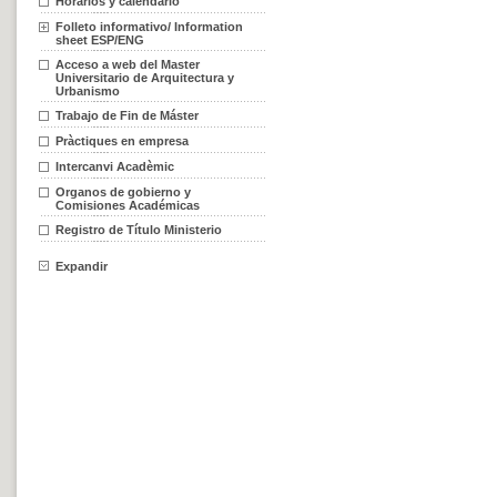
Horarios y calendario
Folleto informativo/ Information
sheet ESP/ENG
Acceso a web del Master
Universitario de Arquitectura y
Urbanismo
Trabajo de Fin de Máster
Pràctiques en empresa
Intercanvi Acadèmic
Organos de gobierno y
Comisiones Académicas
Registro de Título Ministerio
Expandir