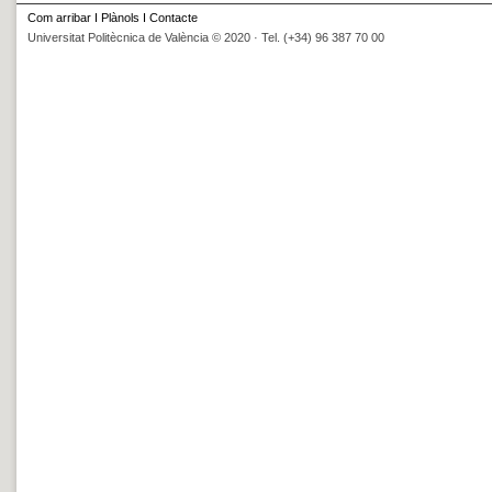
Com arribar
I
Plànols
I
Contacte
Universitat Politècnica de València © 2020 · Tel. (+34) 96 387 70 00