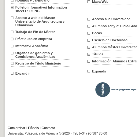
Horarios y calendario
Folleto informativo/ Information
sheet ESP/ENG
Acceso a web del Master
Universitario de Arquitectura y
Urbanismo
Trabajo de Fin de Máster
Pràctiques en empresa
Intercanvi Acadèmic
Organos de gobierno y
Comisiones Académicas
Registro de Título Ministerio
Expandir
Com arribar
I
Plànols
I
Contacte
Universitat Politècnica de València © 2020 · Tel. (+34) 96 387 70 00