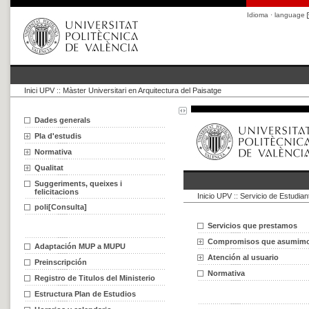
Idioma · language
Inici UPV
::
Màster Universitari en Arquitectura del Paisatge
Dades generals
Pla d'estudis
Normativa
Qualitat
Suggeriments, queixes i
felicitacions
poli[Consulta]
Adaptación MUP a MUPU
Preinscripción
Registro de Titulos del Ministerio
Estructura Plan de Estudios