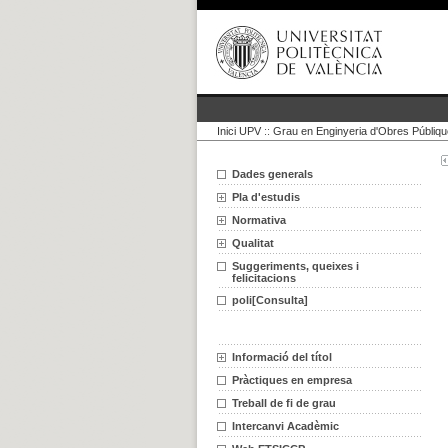
Inici UPV
::
Grau en Enginyeria d'Obres Públiq
Dades generals
Pla d'estudis
Normativa
Qualitat
Suggeriments, queixes i
felicitacions
poli[Consulta]
Informació del títol
Pràctiques en empresa
Treball de fi de grau
Intercanvi Acadèmic