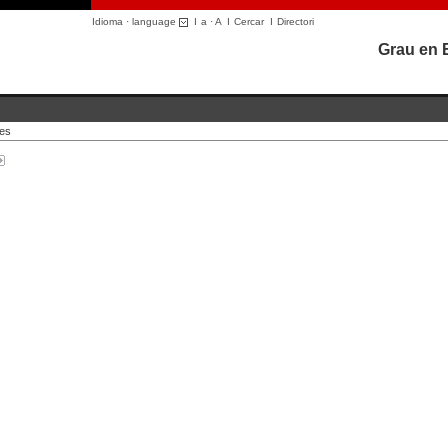
Idioma · language
I
a
·
A
I
Cercar
I
Directori
Grau en 
ues