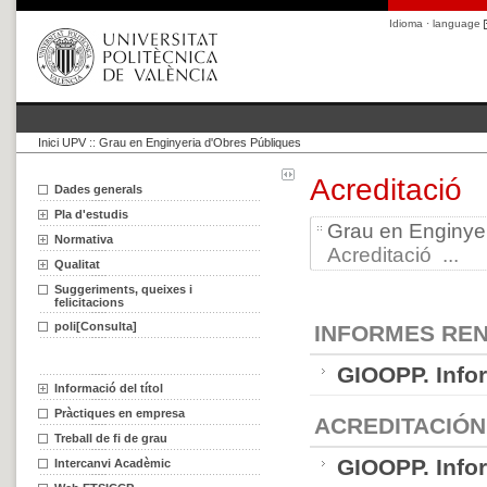
Idioma · language
Inici UPV
::
Grau en Enginyeria d'Obres Públiques
Acreditació
Dades generals
Pla d'estudis
Grau en Enginye
Normativa
Acreditació ...
Qualitat
Suggeriments, queixes i
felicitacions
poli[Consulta]
INFORMES REN
GIOOPP. Info
Informació del títol
Pràctiques en empresa
ACREDITACIÓN
Treball de fi de grau
GIOOPP. Info
Intercanvi Acadèmic