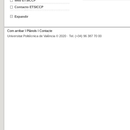
Web ETSICCP
Contacto ETSICCP
Expandir
Com arribar
I
Plànols
I
Contacte
Universitat Politècnica de València © 2020 · Tel. (+34) 96 387 70 00