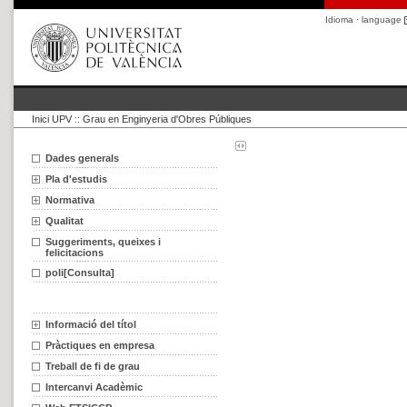
Idioma · language
Inici UPV
::
Grau en Enginyeria d'Obres Públiques
Dades generals
Pla d'estudis
Normativa
Qualitat
Suggeriments, queixes i
felicitacions
poli[Consulta]
Informació del títol
Pràctiques en empresa
Treball de fi de grau
Intercanvi Acadèmic