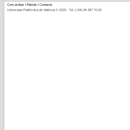
Com arribar
I
Plànols
I
Contacte
Universitat Politècnica de València © 2020 · Tel. (+34) 96 387 70 00