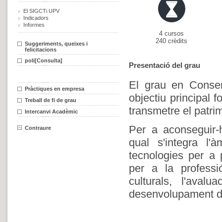
El SIGCTi UPV
Indicadors
Informes
4 cursos
240 crèdits
Suggeriments, queixes i
felicitacions
poli[Consulta]
Presentació del grau
El grau en Conser
Pràctiques en empresa
objectiu principal 
Treball de fi de grau
transmetre el patrimo
Intercanvi Acadèmic
Per a aconseguir-h
Contraure
qual s'integra l'à
tecnologies per a
per a la profess
culturals, l'aval
desenvolupament de