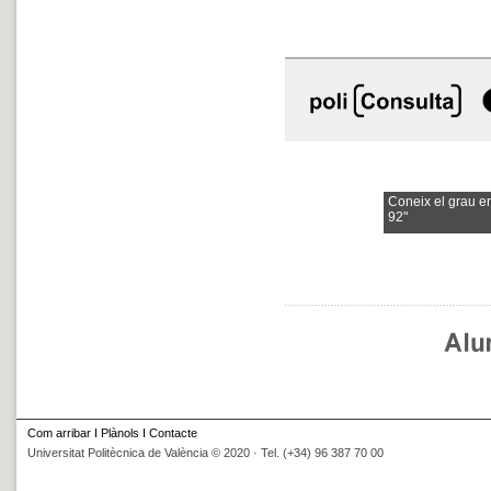
Coneix el grau e
92"
Com arribar
I
Plànols
I
Contacte
Universitat Politècnica de València © 2020 · Tel. (+34) 96 387 70 00