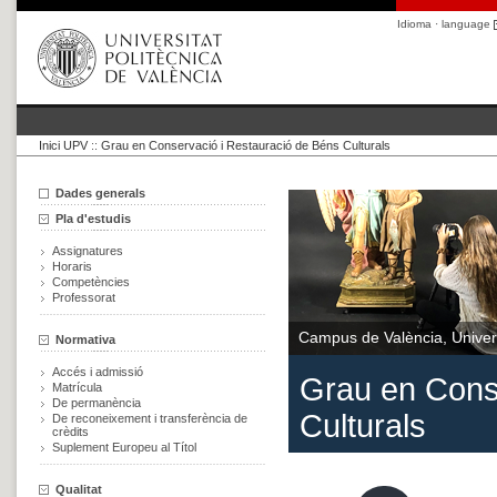
Idioma · language
Inici UPV
::
Grau en Conservació i Restauració de Béns Culturals
Dades generals
Pla d'estudis
Assignatures
Horaris
Competències
Professorat
Campus de València, Univers
Normativa
Accés i admissió
Grau en Cons
Matrícula
De permanència
Culturals
De reconeixement i transferència de
crèdits
Suplement Europeu al Títol
Qualitat