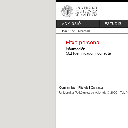
ADMISSIÓ
ESTUDIS
Inici UPV
:: Directori
Fitxa personal
Información
(01) Identificador incorrecte
Com arribar
I
Plànols
I
Contacte
Universitat Politècnica de València © 2020 · Tel. 