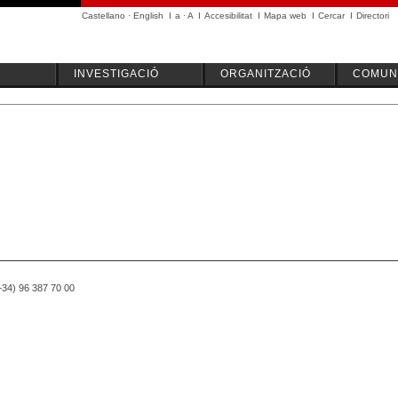
Castellano
·
English
I
a
·
A
I
Accesibilitat
I
Mapa web
I
Cercar
I
Directori
INVESTIGACIÓ
ORGANITZACIÓ
COMUNI
(+34) 96 387 70 00