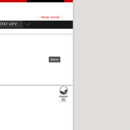
::
Iniciar sessió
::
TAT UPV
Volver