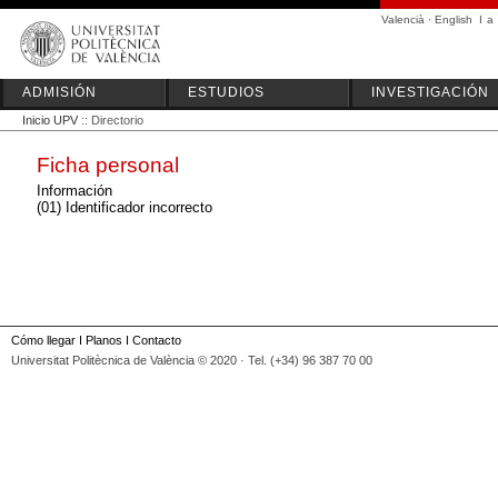
Valencià
·
English
I
a
ADMISIÓN
ESTUDIOS
INVESTIGACIÓN
Inicio UPV
:: Directorio
Ficha personal
Información
(01) Identificador incorrecto
Cómo llegar
I
Planos
I
Contacto
Universitat Politècnica de València © 2020 · Tel. (+34) 96 387 70 00