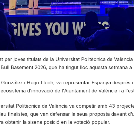
sat per joves titulats de la Universitat Politècnica de Valènc
ed Bull Basement 2026, que ha tingut lloc aquesta setmana a
 González i Hugo Lluch, va representar Espanya després de
l'ecosistema d'innovació de l'Ajuntament de València i a l'es
versitat Politècnica de València va competir amb 43 projecte
 deu finalistes, que van defensar la seua proposta davant d’u
a obtenir la sisena posició en la votació popular.