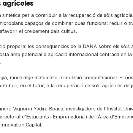
s agrícoles
a sintètica per a contribuir a la recuperació de sòls agríco
icrobians capaços de combinar dues funcions: reduir o tra
 afavorir el creixement dels cultius.
ació propera: les conseqüències de la DANA sobre els sòls a
sta amb potencial d'aplicació internacional centrada en la 
.
ia, modelatge matemàtic i simulació computacional. El nostre
tribuir, en el futur, a la recuperació de sòls agrícoles de
dro Vignoni i Yadira Boada, investigadors de l'Institut Unive
icerectorat d'Estudiants i Emprenedoria i de l'Àrea d'Empr
Innovation Capital.