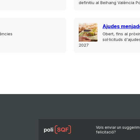
definitiu al Beihang València Po
Ajudes menjad
iències
Obert, fins al pròx
sol·licituds d'ajud
2027
Vols enviar un suggerim
felicitació?