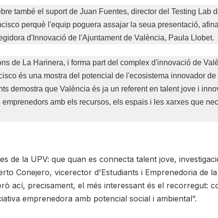
rebre també el suport de Juan Fuentes, director del Testing Lab
cisco perquè l'equip poguera assajar la seua presentació, afinar
regidora d'Innovació de l'Ajuntament de València, Paula Llobet.
ons de La Harinera, i forma part del complex d'innovació de Val
ncisco és una mostra del potencial de l'ecosistema innovador de 
ts demostra que València és ja un referent en talent jove i inn
 emprenedors amb els recursos, els espais i les xarxes que neces
 des de la UPV: que quan es connecta talent jove, investigac
erto Conejero, vicerector d'Estudiants i Emprenedoria de l
rò ací, precisament, el més interessant és el recorregut:
ciativa emprenedora amb potencial social i ambiental”.