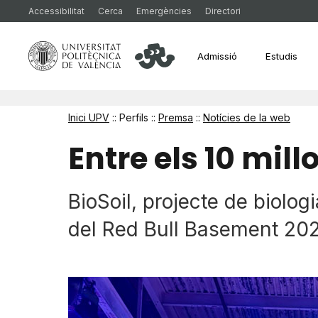
Accessibilitat
Cerca
Emergències
Directori
Admissió
Estudis
Inici UPV
:: Perfils ::
Premsa
::
Notícies de la web
Entre els 10 mil
BioSoil, projecte de biologi
del Red Bull Basement 20