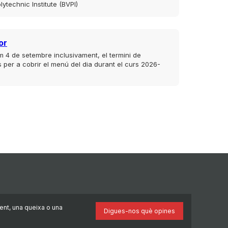
lytechnic Institute (BVPI)
or
im 4 de setembre inclusivament, el termini de
es per a cobrir el menú del dia durant el curs 2026-
ent, una queixa o una
Digues-nos què opines