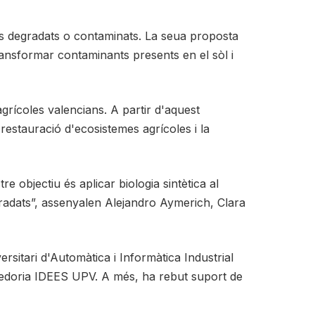
les degradats o contaminats. La seua proposta
nsformar contaminants presents en el sòl i
grícoles valencians. A partir d'aquest
restauració d'ecosistemes agrícoles i la
 objectiu és aplicar biologia sintètica al
gradats”, assenyalen Alejandro Aymerich, Clara
rsitari d'Automàtica i Informàtica Industrial
enedoria IDEES UPV. A més, ha rebut suport de