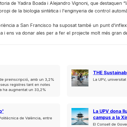
toria de Yadira Boada i Alejandro Vignoni, que destaquen “la
i de la biologia sintètica i l'enginyeria de control automàt
eriència a San Francisco ha suposat també un punt d'inflex
dea i ens va donar ales per a fer el projecte molt més gran
THE Sustainabi
s de preinscripció, amb un 3,2%
La UPV, universita
 seus registres tant en notes
cula ha augmentat un 33,2%
o'
La UPV dona ll
campus a la Xi
 Politècnica de València, entre
El Consell de Gove