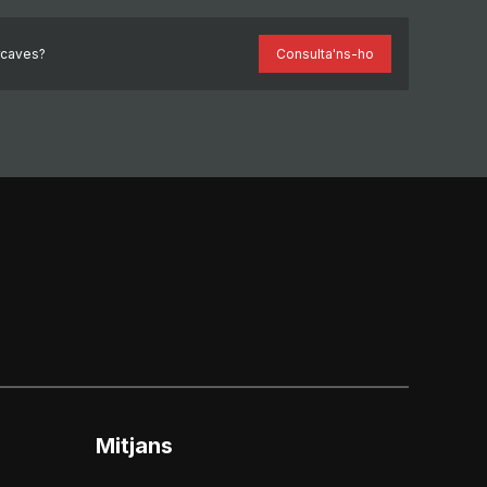
rcaves?
Consulta'ns-ho
Mitjans