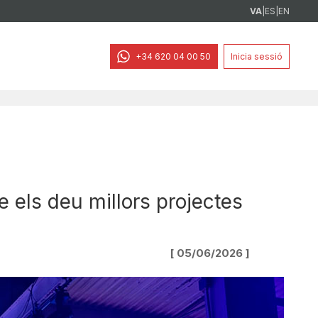
VA
|
ES
|
EN
+34 620 04 00 50
Inicia sessió
re els deu millors projectes
[ 05/06/2026 ]