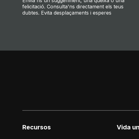
Envia'ns un suggeriment, una queixa o una
felicitació. Consulta'ns directament els teus
dubtes. Evita desplaçaments i esperes
Recursos
Vida un