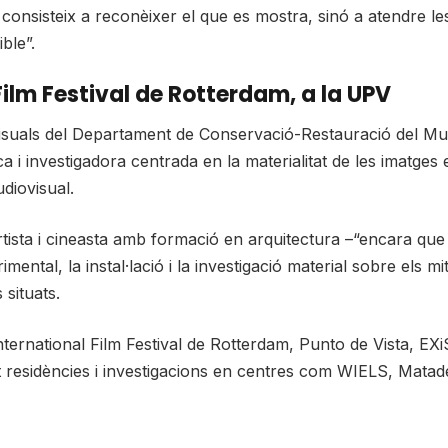
o consisteix a reconèixer el que es mostra, sinó a atendre l
ble”.
 Film Festival de Rotterdam, a la UPV
visuals del Departament de Conservació-Restauració del Mu
a i investigadora centrada en la materialitat de les imatges
diovisual.
sta i cineasta amb formació en arquitectura –“encara que m
ntal, la instal·lació i la investigació material sobre els mi
 situats.
International Film Festival de Rotterdam, Punto de Vista, EX
at residències i investigacions en centres com WIELS, Matad