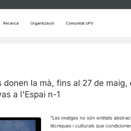
Recerca
Organització
Comunitat UPV
s donen la mà, fins al 27 de maig,
as a l'Espai n-1
“Les imatges no són entitats abstrac
tècniques i culturals que condicione