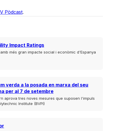
PV Pòdcast
.
lity Impact Ratings
t amb més gran impacte social i econòmic d'Espanya
um verda a la posada en marxa del seu
na per al 7 de setembre
rn aprova tres noves mesures que suposen l'impuls
lytechnic Institute (BVPI)
or