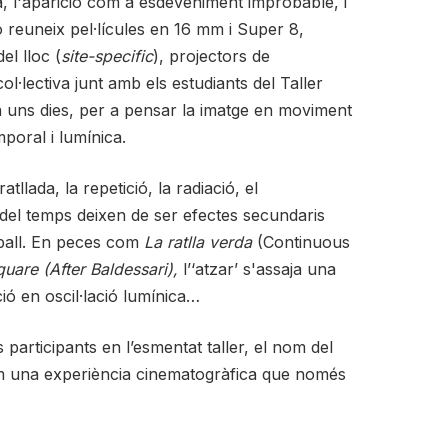
, l'aparició com a esdeveniment improbable, i
ió reuneix pel·lícules en 16 mm i Super 8,
el lloc (
site-specific
), projectors de
ol·lectiva junt amb els estudiants del Taller
 uns dies, per a pensar la imatge en moviment
poral i lumínica.
tllada, la repetició, la radiació, el
 del temps deixen de ser efectes secundaris
eball. En peces com
La ratlla verda
(Continuous
quare
(After Baldessari),
l’‘atzar’ s'assaja una
ció en oscil·lació lumínica…
 participants en l’esmentat taller, el nom del
om una experiència cinematogràfica que només