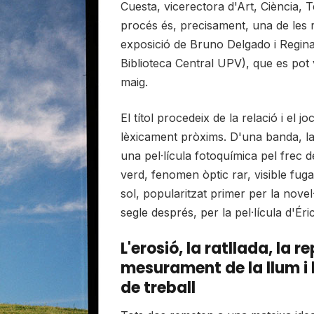
Cuesta, vicerectora d'Art, Ciència, Te
procés és, precisament, una de les r
exposició de Bruno Delgado i Regina 
Biblioteca Central UPV), que es pot v
maig.
El títol procedeix de la relació i el
lèxicament pròxims. D'una banda, la 
una pel·lícula fotoquímica pel frec del
verd, fenomen òptic rar, visible fug
sol, popularitzat primer per la nove
segle després, per la pel·lícula d'Ér
L'erosió, la ratllada, la re
mesurament de la llum i 
de treball