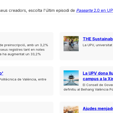
seus creadors, escolta l'últim episodi de
Pasearte
2.0 en U
THE Sustainabi
s de preinscripció, amb un 3,2%
La UPV, universita
 seus registres tant en notes
cula ha augmentat un 33,2%
o'
La UPV dona ll
campus a la Xi
 Politècnica de València, entre
El Consell de Gove
definitiu al Beihang València Po
Ajudes menjad