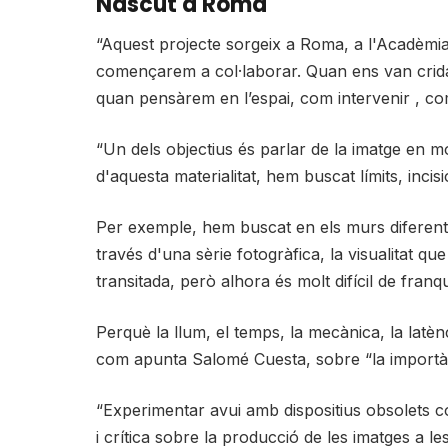
Nascut a Roma
“Aquest projecte sorgeix a Roma, a l'Acadèmia
començarem a col·laborar. Quan ens van cridar 
quan pensàrem en l’espai, com intervenir , com 
“Un dels objectius és parlar de la imatge en m
d'aquesta materialitat, hem buscat límits, incis
Per exemple, hem buscat en els murs diferents
través d'una sèrie fotogràfica, la visualitat qu
transitada, però alhora és molt difícil de franq
Perquè la llum, el temps, la mecànica, la latè
com apunta Salomé Cuesta, sobre “la importànci
“Experimentar avui amb dispositius obsolets 
i crítica sobre la producció de les imatges a le