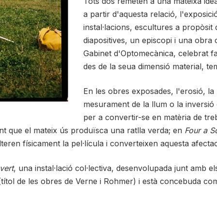
Tots dos remeten a una mateixa idea
a partir d'aquesta relació, l'exposic
instal·lacions, escultures a propòsit d
diapositives, un episcopi i una obra c
Gabinet d'Optomecànica, celebrat fa
des de la seua dimensió material, tem
En les obres exposades, l'erosió, la ra
mesurament de la llum o la inversió
per a convertir-se en matèria de tr
ant que el mateix ús produïsca una ratlla verda; en
Four a S
alteren físicament la pel·lícula i converteixen aquesta afecta
vert
, una instal·lació col·lectiva, desenvolupada junt amb els
títol de les obres de Verne i Rohmer) i està concebuda c