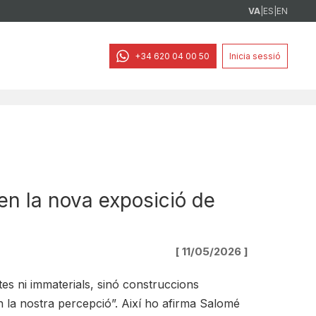
VA
|
ES
|
EN
+34 620 04 00 50
Inicia sessió
 en la nova exposició de
[ 11/05/2026 ]
tes ni immaterials, sinó construccions
n la nostra percepció”. Així ho afirma Salomé