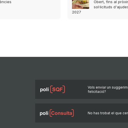
iències
Obert, fins al pròx
sol·licituds d'ajud
2027
Vols enviar un suggerim
felicitació?
No has trobat el que ce