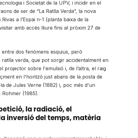
cnologia i Societat de la UPV, i incidir en el
aons de ser de “La Ratlla Verda”, la nova
Rivas a l’Espai n-1 (planta baixa de la
isitar amb accés lliure fins al pròxim 27 de
 joc entre dos fenòmens esquius, però
ratlla verda, que pot sorgir accidentalment en
 projector sobre l'emulsió i, de l’altra, el raig
açment en l'horitzó just abans de la posta de
l·la de Jules Verne (1882) i, poc més d'un
ic Rohmer (1985).
petició, la radiació, el
la inversió del temps, matèria