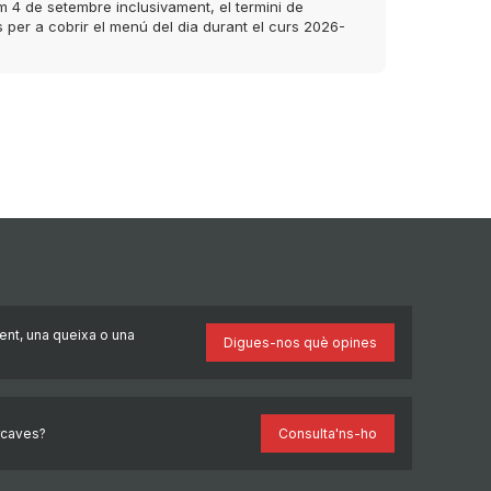
im 4 de setembre inclusivament, el termini de
es per a cobrir el menú del dia durant el curs 2026-
ent, una queixa o una
Digues-nos què opines
rcaves?
Consulta'ns-ho