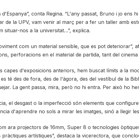
 d'Espanya”, conta Regina. “L'any passat, Bruno i jo ens hi
de la UPV, vam venir al març per a fer un taller amb estudi
situar-nos a la universitat…”, explica.
oviment com un material sensible, que es pot deteriorar”, a
ions, perforacions en el material de partida, tant del cinema
 capes d'exposicions anteriors, hem buscat límits a la moq
e es té des de fora, des de l'àgora, des del vestíbul de la B
uejar. La gent passa, mira, però no hi entra. Per això ho hem 
ncia, el desgast o la imperfecció són elements que configur
a d'aprendre no sols a mirar les imatges, sinó a llegir les
com ara projectors de 16mm, Super 8 o tecnologies òptique
s pràctiques artístiques”, destaca la vicerectora, que conclo