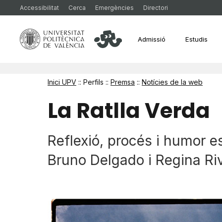
Accessibilitat
Cerca
Emergències
Directori
Admissió
Estudis
Inici UPV
:: Perfils ::
Premsa
::
Notícies de la web
La Ratlla Verda
Reflexió, procés i humor e
Bruno Delgado i Regina Riv