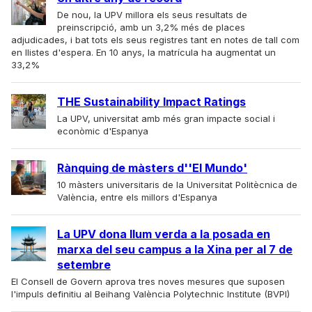
De nou, la UPV millora els seus resultats de
preinscripció, amb un 3,2% més de places
adjudicades, i bat tots els seus registres tant en notes de tall com
en llistes d'espera. En 10 anys, la matrícula ha augmentat un
33,2%
THE Sustainability Impact Ratings
La UPV, universitat amb més gran impacte social i
econòmic d'Espanya
Rànquing de màsters d''El Mundo'
10 màsters universitaris de la Universitat Politècnica de
València, entre els millors d'Espanya
La UPV dona llum verda a la posada en
marxa del seu campus a la Xina per al 7 de
setembre
El Consell de Govern aprova tres noves mesures que suposen
l'impuls definitiu al Beihang València Polytechnic Institute (BVPI)