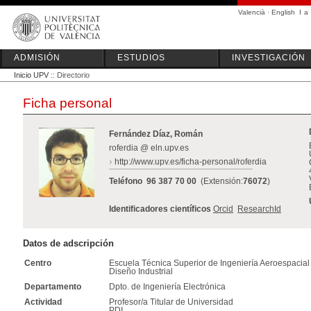
Valencià
·
English
I
a
ADMISIÓN
ESTUDIOS
INVESTIGACIÓN
Inicio UPV
:: Directorio
Ficha personal
Fernández Díaz, Román
roferdia @ eln.upv.es
http://www.upv.es/ficha-personal/roferdia
Teléfono
96 387 70 00
(Extensión:
76072
)
Identificadores científicos
Orcid
ResearchId
Datos de adscripción
Centro
Escuela Técnica Superior de Ingeniería Aeroespacial
Diseño Industrial
Departamento
Dpto. de Ingeniería Electrónica
Actividad
Profesor/a Titular de Universidad
PDI