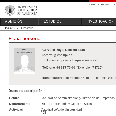
Valencià
·
English
I
a
ADMISIÓN
ESTUDIOS
INVESTIGACIÓN
Inicio UPV
:: Directorio
Ficha personal
Cervelló Royo, Roberto Elías
rocerro @ esp.upv.es
http://www.upv.es/ficha-personal/rocerro
Teléfono
96 387 70 00
(Extensión:
74710
)
Identificadores científicos
Orcid
ResearchId
Scop
Datos de adscripción
Centro
Facultad de Administración y Dirección de Empresas
Departamento
Dpto. de Economía y Ciencias Sociales
Actividad
Catedrático/a de Universidad
PDI