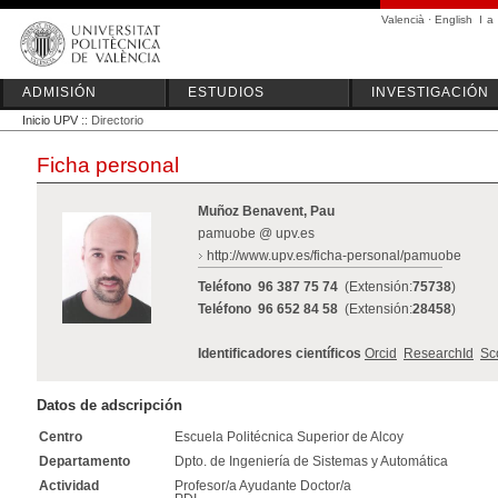
Valencià
·
English
I
a
ADMISIÓN
ESTUDIOS
INVESTIGACIÓN
Inicio UPV
:: Directorio
Ficha personal
Muñoz Benavent, Pau
pamuobe @ upv.es
http://www.upv.es/ficha-personal/pamuobe
Teléfono
96 387 75 74
(Extensión:
75738
)
Teléfono
96 652 84 58
(Extensión:
28458
)
Identificadores científicos
Orcid
ResearchId
Sc
Datos de adscripción
Centro
Escuela Politécnica Superior de Alcoy
Departamento
Dpto. de Ingeniería de Sistemas y Automática
Actividad
Profesor/a Ayudante Doctor/a