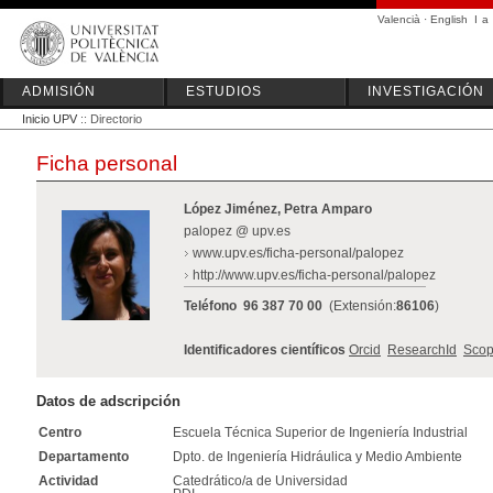
Valencià
·
English
I
a
ADMISIÓN
ESTUDIOS
INVESTIGACIÓN
Inicio UPV
:: Directorio
Ficha personal
López Jiménez, Petra Amparo
palopez @ upv.es
www.upv.es/ficha-personal/palopez
http://www.upv.es/ficha-personal/palopez
Teléfono
96 387 70 00
(Extensión:
86106
)
Identificadores científicos
Orcid
ResearchId
Scop
Datos de adscripción
Centro
Escuela Técnica Superior de Ingeniería Industrial
Departamento
Dpto. de Ingeniería Hidráulica y Medio Ambiente
Actividad
Catedrático/a de Universidad