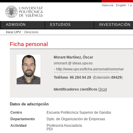
Valencià
·
English
I
a
ADMISIÓN
ESTUDIOS
INVESTIGACIÓN
Inicio UPV
:: Directorio
Ficha personal
Morant Martínez, Óscar
omorant @ ideas.upv.es
http://www.upv.es/ficha-personal/osmomar
Teléfono
96 284 94 29
(Extensión:
49429
)
Identificadores científicos
Orcid
Datos de adscripción
Centro
Escuela Politécnica Superior de Gandia
Departamento
Dpto. de Organización de Empresas
Actividad
Profesor/a Asociado/a
PDI