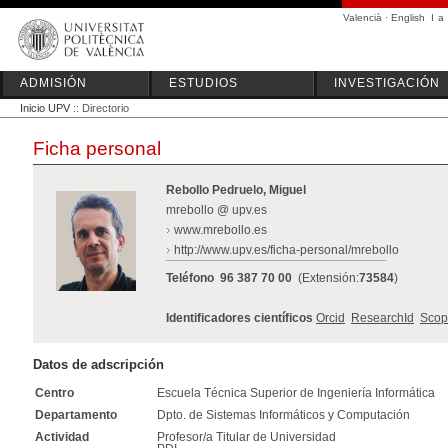
Valencià
·
English
I
a
ADMISIÓN
ESTUDIOS
INVESTIGACIÓN
Inicio UPV
:: Directorio
Ficha personal
Rebollo Pedruelo, Miguel
mrebollo @ upv.es
www.mrebollo.es
http://www.upv.es/ficha-personal/mrebollo
Teléfono
96 387 70 00
(Extensión:
73584
)
Identificadores científicos
Orcid
ResearchId
Scop
Datos de adscripción
Centro
Escuela Técnica Superior de Ingeniería Informática
Departamento
Dpto. de Sistemas Informáticos y Computación
Actividad
Profesor/a Titular de Universidad