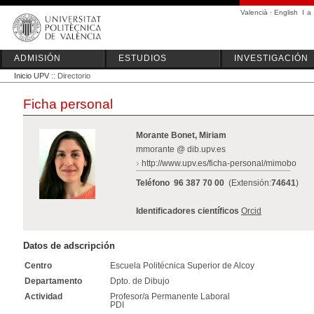
Valencià
·
English
I
a
ADMISIÓN
ESTUDIOS
INVESTIGACIÓN
Inicio UPV
:: Directorio
Ficha personal
Morante Bonet, Miriam
mmorante @ dib.upv.es
http://www.upv.es/ficha-personal/mimobo
Teléfono
96 387 70 00
(Extensión:
74641
)
Identificadores científicos
Orcid
Datos de adscripción
Centro
Escuela Politécnica Superior de Alcoy
Departamento
Dpto. de Dibujo
Actividad
Profesor/a Permanente Laboral
PDI