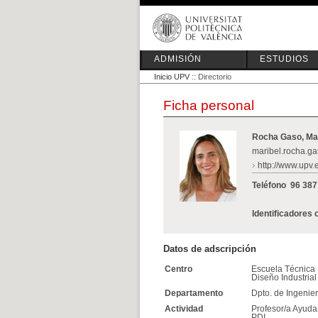
ADMISIÓN
ESTUDIOS
Inicio UPV
:: Directorio
Ficha personal
Rocha Gaso, Mar
maribel.rocha.g
http://www.upv.
Teléfono
96 387
Identificadores 
Datos de adscripción
Centro
Escuela Técnica 
Diseño Industrial
Departamento
Dpto. de Ingenier
Actividad
Profesor/a Ayuda
PDI