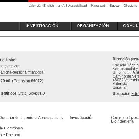
Valencià
·
English
I
a
·
A
I
Accesibilidad
I
Mapa web
I
Buscar
I
Directorio
INVESTIGACIÓN
ORGANIZACIÓN
COMUN
Dirección post
ía Isabel
Escuela Técnica
aso @ upv.es
Aeroespacial y 
es/ficha-personal/marocga
Universitat Pol
Camino de Vera
46022 Valencia
 70 00
(Extensión:
86072
)
Valencia
España
científicos
Orcid
ScopusID
Ubicación
Edif
Superior de Ingeniería Aeroespacial y
Investigación
Centro de Invest
Bioingeniería
ía Electrónica
nte Doctor/a