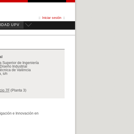
::
Iniciar sesión
::
IDAD UPV
al
 Superior de Ingeniería
Diseño Industrial
itècnica de València
, s/n
icio 7F
(Planta 3)
igación e Innovación en