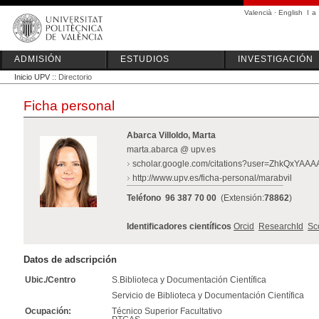
Valencià
·
English
I
a
ADMISIÓN
ESTUDIOS
INVESTIGACIÓN
Inicio UPV
:: Directorio
Ficha personal
Abarca Villoldo, Marta
marta.abarca @ upv.es
scholar.google.com/citations?user=ZhkQxYAA
http://www.upv.es/ficha-personal/marabvil
Teléfono
96 387 70 00
(Extensión:
78862
)
Identificadores científicos
Orcid
ResearchId
Sc
Datos de adscripción
Ubic./Centro
S.Biblioteca y Documentación Científica
Servicio de Biblioteca y Documentación Científica
Ocupación:
Técnico Superior Facultativo