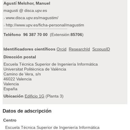
Agustí Melchor, Manuel
magusti @ disca.upv.es
www.disca.upv.es/magustim/
http://www.upv.es/ficha-personal/magustim
Teléfono
96 387 70 00
(Extensión:
85706
)
Identificadores científicos
Orcid
ResearchId
ScopusID
Dirección postal
Escuela Técnica Superior de Ingeniería Informática
Universitat Politècnica de València
Camino de Vera, s/n
46022 Valencia
Valencia
España
Ubicación
Edificio 1G
(Planta 3)
Datos de adscripción
Centro
Escuela Técnica Superior de Ingeniería Informática