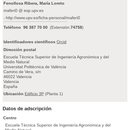
Fenollosa Ribera, María Loreto
maferi0 @ esp.upv.es
http://www.upv.es/ficha-personal/maferi0
Teléfono
96 387 70 00
(Extensión:
74758
)
Identificadores científicos
Orcid
Dirección postal
Escuela Técnica Superior de Ingeniería Agronómica y del
Medio Natural
Universitat Politècnica de València
Camino de Vera, s/n
46022 Valencia
Valencia
España
Ubicación
Edificio 3P
(Planta 1)
Datos de adscripción
Centro
Escuela Técnica Superior de Ingeniería Agronómica y del