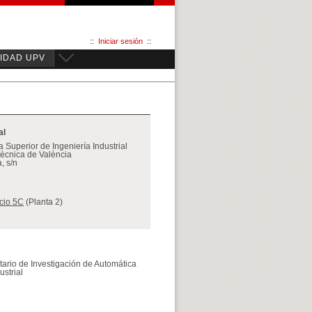
::
Iniciar sesión
::
IDAD UPV
al
 Superior de Ingeniería Industrial
itècnica de València
, s/n
icio 5C
(Planta 2)
sitario de Investigación de Automática
ustrial