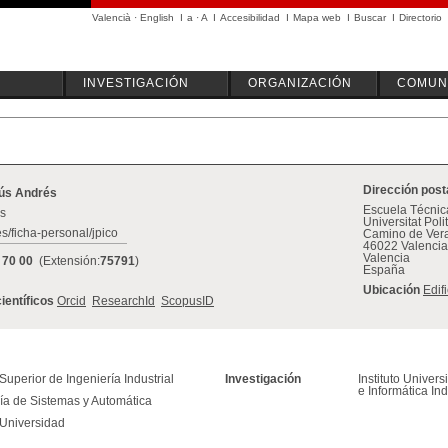
Valencià
·
English
I
a
·
A
I
Accesibilidad
I
Mapa web
I
Buscar
I
Directorio
INVESTIGACIÓN
ORGANIZACIÓN
COMUN
Dirección post
sús Andrés
Escuela Técnica
es
Universitat Pol
es/ficha-personal/jpico
Camino de Vera
46022 Valencia
Valencia
 70 00
(Extensión:
75791
)
España
Ubicación
Edif
científicos
Orcid
ResearchId
ScopusID
uperior de Ingeniería Industrial
Investigación
Instituto Univer
e Informática Ind
ría de Sistemas y Automática
 Universidad