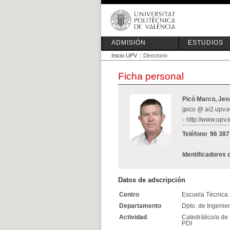
ADMISIÓN
ESTUDIOS
Inicio UPV
:: Directorio
Ficha personal
Picó Marco, Je
jpico @ ai2.upv.
http://www.upv.
Teléfono
96 387
Identificadores 
Datos de adscripción
Centro
Escuela Técnica S
Departamento
Dpto. de Ingenie
Actividad
Catedrático/a de
PDI