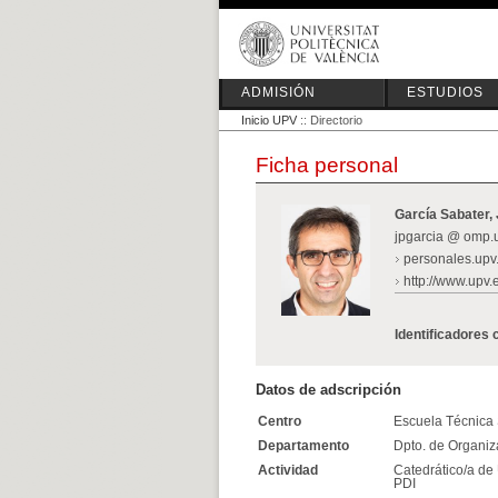
ADMISIÓN
ESTUDIOS
Inicio UPV
:: Directorio
Ficha personal
García Sabater,
jpgarcia @ omp.
personales.up
http://www.upv.
Identificadores 
Datos de adscripción
Centro
Escuela Técnica S
Departamento
Dpto. de Organi
Actividad
Catedrático/a de
PDI