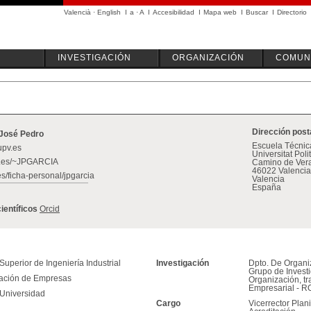
Valencià
·
English
I
a
·
A
I
Accesibilidad
I
Mapa web
I
Buscar
I
Directorio
INVESTIGACIÓN
ORGANIZACIÓN
COMUN
Dirección post
 José Pedro
Escuela Técnica
upv.es
Universitat Pol
v.es/~JPGARCIA
Camino de Vera
46022 Valencia
es/ficha-personal/jpgarcia
Valencia
España
científicos
Orcid
uperior de Ingeniería Industrial
Investigación
Dpto. De Organ
Grupo de Invest
zación de Empresas
Organización, tr
Empresarial - 
 Universidad
Cargo
Vicerrector Plani