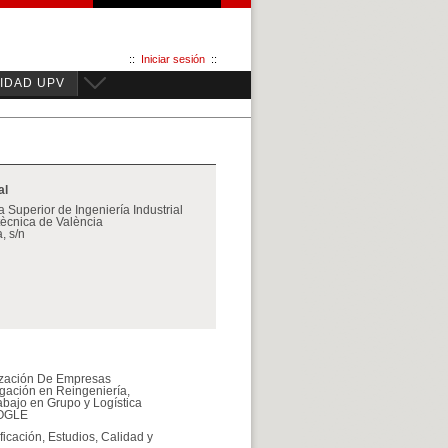
::
Iniciar sesión
::
IDAD UPV
al
 Superior de Ingeniería Industrial
itècnica de València
, s/n
ización De Empresas
igación en Reingeniería,
abajo en Grupo y Logística
ROGLE
ficación, Estudios, Calidad y