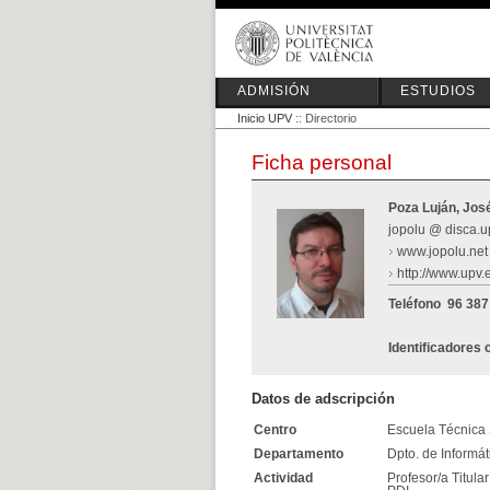
ADMISIÓN
ESTUDIOS
Inicio UPV
:: Directorio
Ficha personal
Poza Luján, Jos
jopolu @ disca.u
www.jopolu.net
http://www.upv.
Teléfono
96 387
Identificadores 
Datos de adscripción
Centro
Escuela Técnica 
Departamento
Dpto. de Informá
Actividad
Profesor/a Titula