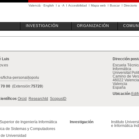
Valencià
·
English
I
a
·
A
I
Accesibilidad
I
Mapa web
I
Buscar
I
Directorio
INVESTIGACIÓN
ORGANIZACIÓN
COMUN
é Luis
Dirección post
pv.es
Escuela Técnica
Informática
Universitat Pol
Camino de Vera
es/ficha-personal/jopolu
46022 Valencia
Valencia
 70 00
(Extensión:
75720
)
España
Ubicación
Edif
científicos
Orcid
ResearchId
ScopusID
Superior de Ingeniería Informática
Investigación
Instituto Univer
e Informática Ind
tica de Sistemas y Computadores
r de Universidad