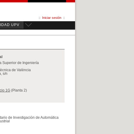
::
Iniciar sesión
::
IDAD UPV
al
 Superior de Ingeniería
itècnica de València
, s/n
icio 1G
(Planta 2)
sitario de Investigación de Automática
ustrial