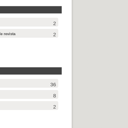
2
de revista
2
36
8
2