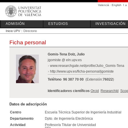
Valencià
·
English
I
a
ADMISIÓN
ESTUDIOS
INVESTIGACIÓN
Inicio UPV
:: Directorio
Ficha personal
Gomis-Tena Dolz, Julio
jgomiste @ eln.upv.es
www.researchgate.net/profile/Julio_Gomis-Tena
http://www.upv.es/ficha-personal/jgomiste
Teléfono
96 387 70 00
(Extensión:
76022
)
Identificadores científicos
Orcid
ResearchId
Scop
Datos de adscripción
Centro
Escuela Técnica Superior de Ingeniería Industrial
Departamento
Dpto. de Ingeniería Electrónica
Actividad
Profesor/a Titular de Universidad