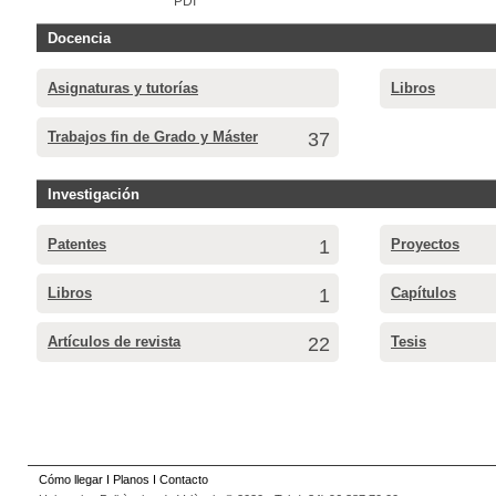
PDI
Docencia
Asignaturas y tutorías
Libros
Trabajos fin de Grado y Máster
37
Investigación
Patentes
1
Proyectos
Libros
1
Capítulos
Artículos de revista
22
Tesis
Cómo llegar
I
Planos
I
Contacto