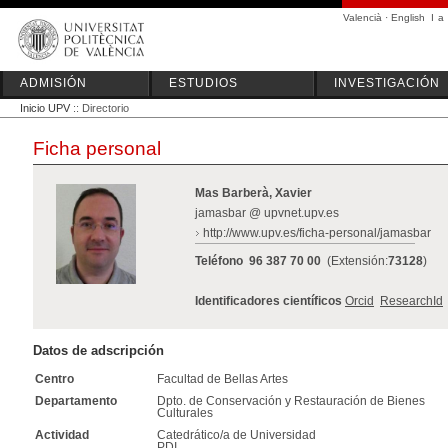
Valencià
·
English
I
a
ADMISIÓN
ESTUDIOS
INVESTIGACIÓN
Inicio UPV
:: Directorio
Ficha personal
Mas Barberà, Xavier
jamasbar @ upvnet.upv.es
http://www.upv.es/ficha-personal/jamasbar
Teléfono
96 387 70 00
(Extensión:
73128
)
Identificadores científicos
Orcid
ResearchId
Datos de adscripción
Centro
Facultad de Bellas Artes
Departamento
Dpto. de Conservación y Restauración de Bienes
Culturales
Actividad
Catedrático/a de Universidad
PDI