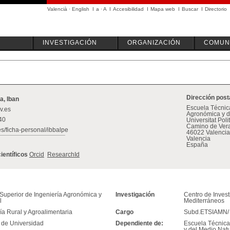
Valencià
·
English
I
a
·
A
I
Accesibilidad
I
Mapa web
I
Buscar
I
Directorio
INVESTIGACIÓN
ORGANIZACIÓN
COMUN
Dirección post
a, Iban
Escuela Técnica
v.es
Agronómica y d
540
Universitat Pol
Camino de Vera
es/ficha-personal/ibbalpe
46022 Valencia
Valencia
España
científicos
Orcid
ResearchId
Superior de Ingeniería Agronómica y
Investigación
Centro de Inves
l
Mediterráneos
ía Rural y Agroalimentaria
Cargo
Subd.ETSIAMN/ I
r de Universidad
Dependiente de:
Escuela Técnica
y del Medio Natu