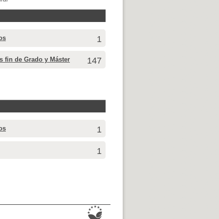
os
1
s fin de Grado y Máster
147
os
1
1