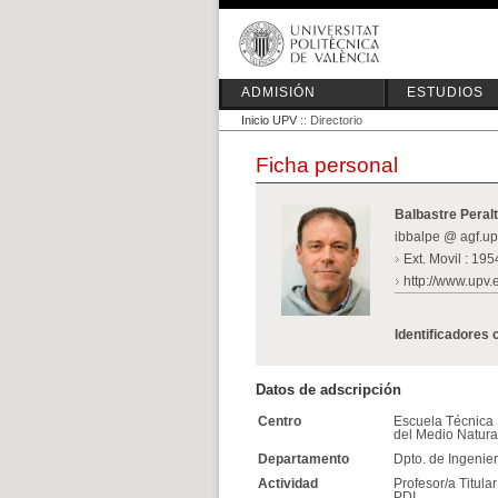
ADMISIÓN
ESTUDIOS
Inicio UPV
:: Directorio
Ficha personal
Balbastre Peralt
ibbalpe @ agf.up
Ext. Movil : 19
http://www.upv.
Identificadores 
Datos de adscripción
Centro
Escuela Técnica 
del Medio Natura
Departamento
Dpto. de Ingenier
Actividad
Profesor/a Titula
PDI