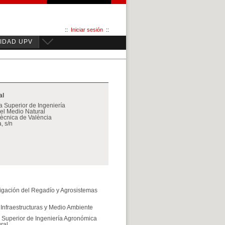
::
Iniciar sesión
::
IDAD UPV
al
 Superior de Ingeniería
el Medio Natural
itècnica de València
, s/n
tigación del Regadío y Agrosistemas
nfraestructuras y Medio Ambiente
 Superior de Ingeniería Agronómica
ral